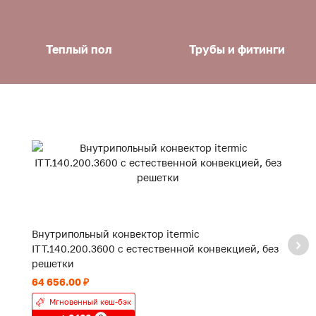
Теплый пол
Трубы и фитинги
Внутрипольный конвектор itermic
В
ITT.140.200.3600 с естественной конвекцией, без
IT
решетки
р
64 656.00 ₽
48
Мгновенный кеш-бэк