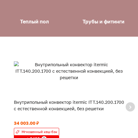
Теплый пол
Трубы и фитинги
Внутрипольный конвектор itermic ITT.140.200.1700
В
с естественной конвекцией, без решетки
с
34 003.00 ₽
19
Мгновенный кеш-бэк