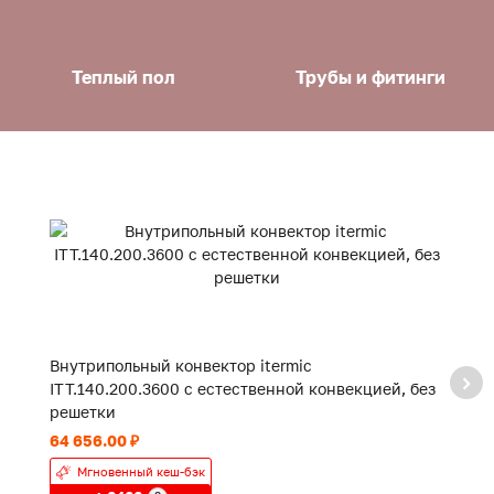
Теплый пол
Трубы и фитинги
Внутрипольный конвектор itermic
В
ITT.140.200.3600 с естественной конвекцией, без
IT
решетки
р
64 656.00 ₽
48
Мгновенный кеш-бэк