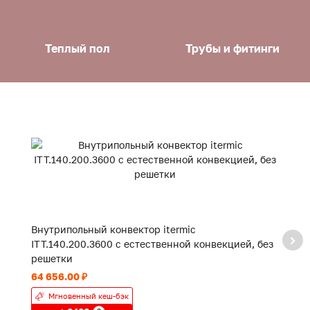
Теплый пол
Трубы и фитинги
Внутрипольный конвектор itermic
В
ITT.140.200.3600 с естественной конвекцией, без
IT
решетки
р
64 656.00 ₽
48
Мгновенный кеш-бэк