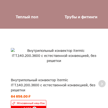
Теплый пол
Трубы и фитинги
Внутрипольный конвектор itermic
В
ITT.140.200.3600 с естественной конвекцией, без
IT
решетки
р
64 656.00 ₽
48
Мгновенный кеш-бэк