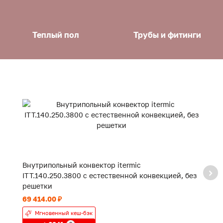
Теплый пол
Трубы и фитинги
Внутрипольный конвектор itermic
В
ITT.140.250.3800 с естественной конвекцией, без
IT
решетки
р
69 414.00 ₽
52
Мгновенный кеш-бэк