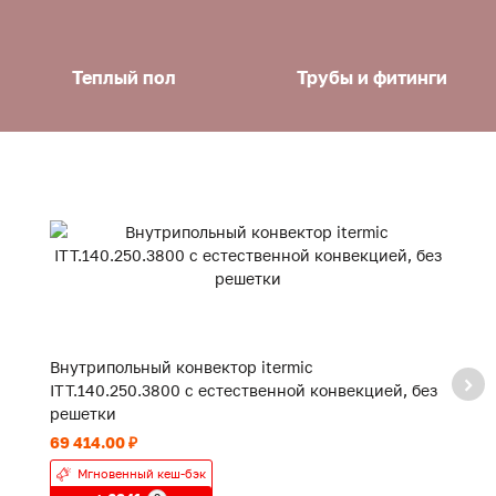
Теплый пол
Трубы и фитинги
Внутрипольный конвектор itermic
В
ITT.140.250.3800 с естественной конвекцией, без
IT
решетки
р
69 414.00 ₽
52
Мгновенный кеш-бэк