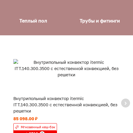
Теплый пол
Трубы и фитинги
Внутрипольный конвектор itermic
В
ITT.140.300.3500 с естественной конвекцией, без
IT
решетки
р
85 098.00 ₽
62
Мгновенный кеш-бэк