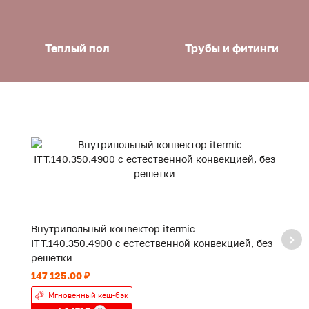
Теплый пол
Трубы и фитинги
Внутрипольный конвектор itermic
В
ITT.140.350.4900 с естественной конвекцией, без
IT
решетки
р
147 125.00 ₽
65
Мгновенный кеш-бэк