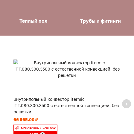
Теплый пол
Трубы и фитинги
Внутрипольный конвектор itermic
В
ITT.080.300.3500 с естественной конвекцией, без
IT
решетки
р
66 565.00 ₽
43
Мгновенный кеш-бэк