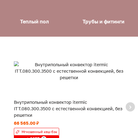
Теплый пол
Трубы и фитинги
Внутрипольный конвектор itermic
В
ITT.080.300.3500 с естественной конвекцией, без
IT
решетки
р
66 565.00 ₽
43
Мгновенный кеш-бэк