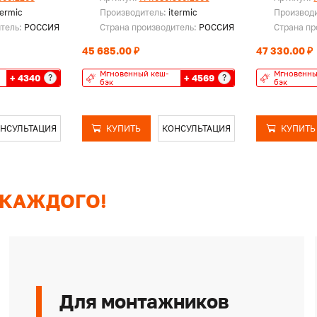
termic
Производитель:
itermic
Производ
итель:
РОССИЯ
Страна производитель:
РОССИЯ
Страна пр
45 685.00 ₽
47 330.00 ₽
Мгновенный кеш-
Мгновенны
+ 4340
+ 4569
?
?
бэк
бэк
НСУЛЬТАЦИЯ
КУПИТЬ
КОНСУЛЬТАЦИЯ
КУПИТЬ
 КАЖДОГО!
Для монтажников