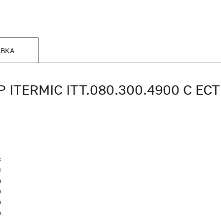
АВКА
TERMIC ITT.080.300.4900 С Е
c
Я
я
0
0
0