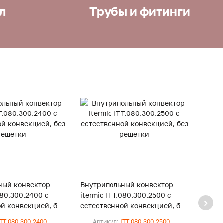
л
Трубы и фитинги
ный конвектор
Внутрипольный конвектор
Внут
080.300.2400 с
itermic ITT.080.300.2500 с
iterm
й конвекцией, без
естественной конвекцией, без
естес
решетки
реше
ITT.080.300.2400
Артикул:
ITT.080.300.2500
Ар