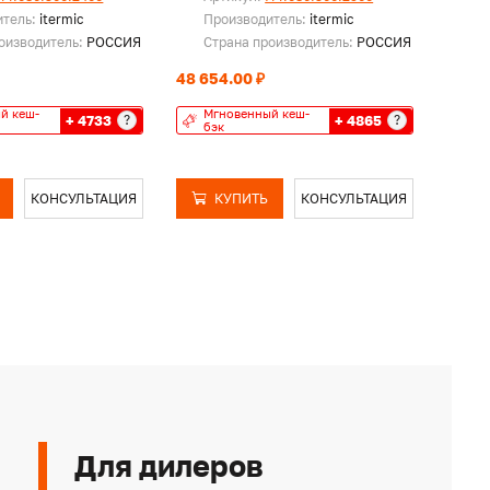
итель:
itermic
Производитель:
itermic
Пр
оизводитель:
РОССИЯ
Страна производитель:
РОССИЯ
Ст
48 654.00 ₽
52 21
й кеш-
Мгновенный кеш-
Мг
+ 4733
+ 4865
?
?
бэк
бэ
КОНСУЛЬТАЦИЯ
КУПИТЬ
КОНСУЛЬТАЦИЯ
Для дилеров