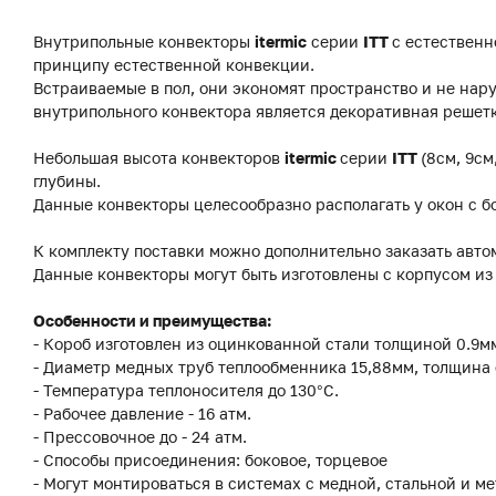
Внутрипольные конвекторы
itermic
серии
ITT
с естественн
принципу естественной конвекции.
Встраиваемые в пол, они экономят пространство и не на
внутрипольного конвектора является декоративная решетк
Небольшая высота конвекторов
itermic
серии
ITT
(8см, 9см
глубины.
Данные конвекторы целесообразно располагать у окон с б
К комплекту поставки можно дополнительно заказать авто
Данные конвекторы могут быть изготовлены с корпусом и
Особенности и преимущества:
- Короб изготовлен из оцинкованной стали толщиной 0.9
- Диаметр медных труб теплообменника 15,88мм, толщина 
- Температура теплоносителя до 130°C.
- Рабочее давление - 16 атм.
- Прессовочное до - 24 атм.
- Способы присоединения: боковое, торцевое
- Могут монтироваться в системах с медной, стальной и м