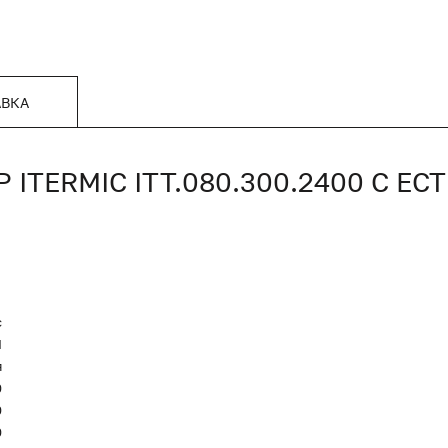
АВКА
TERMIC ITT.080.300.2400 С Е
c
Я
я
0
0
0