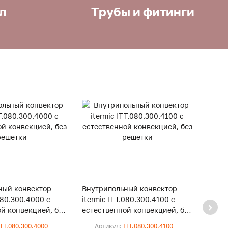
л
Трубы и фитинги
ный конвектор
Внутрипольный конвектор
Внут
080.300.4000 с
itermic ITT.080.300.4100 с
iterm
й конвекцией, без
естественной конвекцией, без
естес
решетки
реше
ITT.080.300.4000
Артикул:
ITT.080.300.4100
Ар