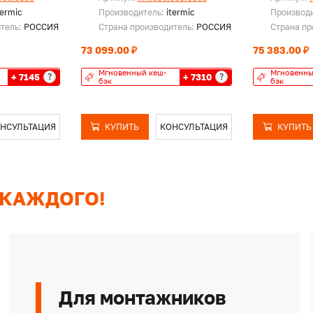
termic
Производитель:
itermic
Производ
итель:
РОССИЯ
Страна производитель:
РОССИЯ
Страна пр
73 099.00 ₽
75 383.00 ₽
Мгновенный кеш-
Мгновенны
+ 7145
+ 7310
?
?
бэк
бэк
НСУЛЬТАЦИЯ
КУПИТЬ
КОНСУЛЬТАЦИЯ
КУПИТЬ
 КАЖДОГО!
Для монтажников