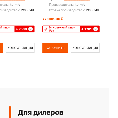
итель:
itermic
Производитель:
itermic
Пр
оизводитель:
РОССИЯ
Страна производитель:
РОССИЯ
Ст
77 006.00 ₽
78 64
й кеш-
Мгновенный кеш-
Мг
+ 7538
+ 7701
?
?
бэк
бэ
КОНСУЛЬТАЦИЯ
КУПИТЬ
КОНСУЛЬТАЦИЯ
Для дилеров