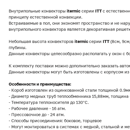
Внутрипольные конвекторы
itermic
серии
ITT
с естественн
принципу естественной конвекции.
Встраиваемые в пол, они экономят пространство и не на
внутрипольного конвектора является декоративная решетк
Небольшая высота конвекторов
itermic
серии
ITT
(8см, 9см
глубины.
Данные конвекторы целесообразно располагать у окон с б
К комплекту поставки можно дополнительно заказать авто
Данные конвекторы могут быть изготовлены с корпусом и
Особенности и преимущества:
- Короб изготовлен из оцинкованной стали толщиной 0.9
- Диаметр медных труб теплообменника 15,88мм, толщина 
- Температура теплоносителя до 130°C.
- Рабочее давление - 16 атм.
- Прессовочное до - 24 атм.
- Способы присоединения: боковое, торцевое
- Могут монтироваться в системах с медной, стальной и м