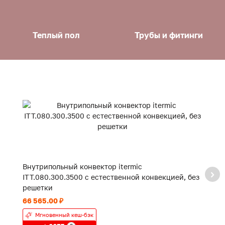
Теплый пол
Трубы и фитинги
Внутрипольный конвектор itermic
В
ITT.080.300.3500 с естественной конвекцией, без
IT
решетки
р
66 565.00 ₽
43
Мгновенный кеш-бэк