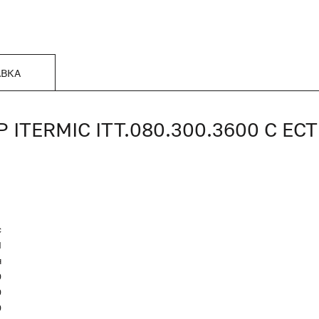
АВКА
TERMIC ITT.080.300.3600 С Е
c
Я
я
0
0
0