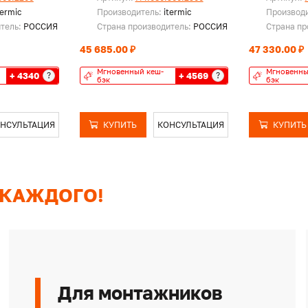
termic
Производитель:
itermic
Производ
итель:
РОССИЯ
Страна производитель:
РОССИЯ
Страна пр
45 685.00 ₽
47 330.00 ₽
Мгновенный кеш-
Мгновенны
+ 4340
+ 4569
?
?
бэк
бэк
НСУЛЬТАЦИЯ
КУПИТЬ
КОНСУЛЬТАЦИЯ
КУПИТЬ
 КАЖДОГО!
Для монтажников