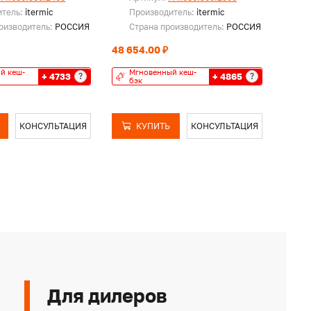
итель:
itermic
Производитель:
itermic
Пр
оизводитель:
РОССИЯ
Страна производитель:
РОССИЯ
Ст
48 654.00 ₽
52 21
й кеш-
Мгновенный кеш-
Мг
+ 4733
+ 4865
?
?
бэк
бэ
КОНСУЛЬТАЦИЯ
КУПИТЬ
КОНСУЛЬТАЦИЯ
Для дилеров