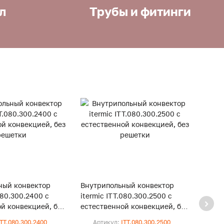
л
Трубы и фитинги
ный конвектор
Внутрипольный конвектор
Внут
080.300.2400 с
itermic ITT.080.300.2500 с
iterm
й конвекцией, без
естественной конвекцией, без
естес
решетки
реше
ITT.080.300.2400
Артикул:
ITT.080.300.2500
Ар