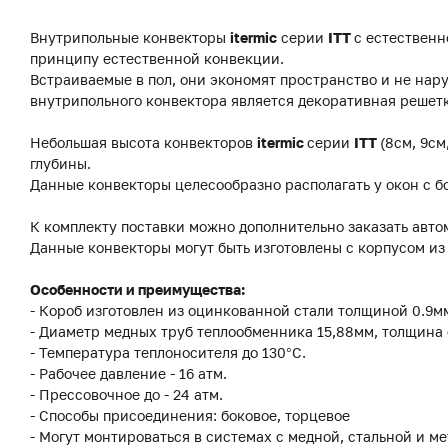
Внутрипольные конвекторы
itermic
серии
ITT
с естественн
принципу естественной конвекции.
Встраиваемые в пол, они экономят пространство и не на
внутрипольного конвектора является декоративная решетк
Небольшая высота конвекторов
itermic
серии
ITT
(8см, 9см
глубины.
Данные конвекторы целесообразно располагать у окон с б
К комплекту поставки можно дополнительно заказать авто
Данные конвекторы могут быть изготовлены с корпусом и
Особенности и преимущества:
- Короб изготовлен из оцинкованной стали толщиной 0.9
- Диаметр медных труб теплообменника 15,88мм, толщина 
- Температура теплоносителя до 130°C.
- Рабочее давление - 16 атм.
- Прессовочное до - 24 атм.
- Способы присоединения: боковое, торцевое
- Могут монтироваться в системах с медной, стальной и м