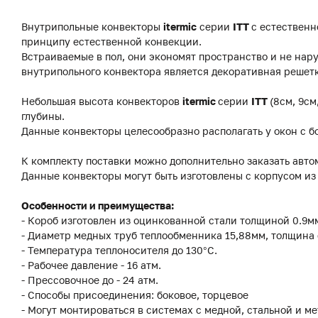
Внутрипольные конвекторы
itermic
серии
ITT
с естественн
принципу естественной конвекции.
Встраиваемые в пол, они экономят пространство и не на
внутрипольного конвектора является декоративная решетк
Небольшая высота конвекторов
itermic
серии
ITT
(8см, 9см
глубины.
Данные конвекторы целесообразно располагать у окон с б
К комплекту поставки можно дополнительно заказать авто
Данные конвекторы могут быть изготовлены с корпусом и
Особенности и преимущества:
- Короб изготовлен из оцинкованной стали толщиной 0.9
- Диаметр медных труб теплообменника 15,88мм, толщина 
- Температура теплоносителя до 130°C.
- Рабочее давление - 16 атм.
- Прессовочное до - 24 атм.
- Способы присоединения: боковое, торцевое
- Могут монтироваться в системах с медной, стальной и м