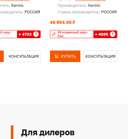
итель:
itermic
Производитель:
itermic
Пр
оизводитель:
РОССИЯ
Страна производитель:
РОССИЯ
Ст
48 654.00 ₽
52 21
й кеш-
Мгновенный кеш-
Мг
+ 4733
+ 4865
?
?
бэк
бэ
КОНСУЛЬТАЦИЯ
КУПИТЬ
КОНСУЛЬТАЦИЯ
Для дилеров