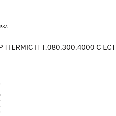
АВКА
TERMIC ITT.080.300.4000 С Е
c
Я
я
0
0
0