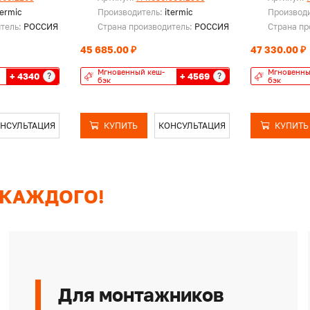
termic
Производитель:
itermic
Производ
итель:
РОССИЯ
Страна производитель:
РОССИЯ
Страна пр
45 685.00 ₽
47 330.00 ₽
Мгновенный кеш-
Мгновенны
+ 4340
+ 4569
?
?
бэк
бэк
НСУЛЬТАЦИЯ
КУПИТЬ
КОНСУЛЬТАЦИЯ
КУПИТЬ
 КАЖДОГО!
Для монтажников