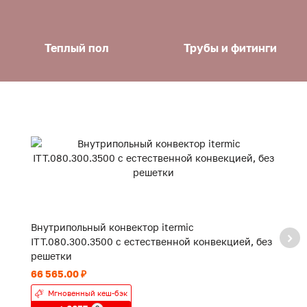
Теплый пол
Трубы и фитинги
Внутрипольный конвектор itermic
В
ITT.080.300.3500 с естественной конвекцией, без
IT
решетки
р
66 565.00 ₽
43
Мгновенный кеш-бэк