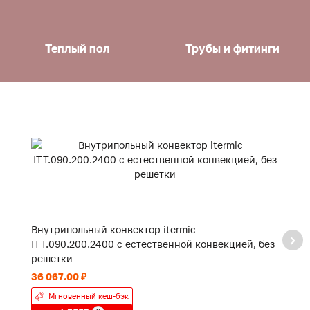
Теплый пол
Трубы и фитинги
Внутрипольный конвектор itermic
В
ITT.090.200.2400 с естественной конвекцией, без
IT
решетки
р
36 067.00 ₽
18
Мгновенный кеш-бэк