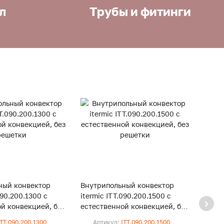
л
Трубы и фитинги
ный конвектор
Внутрипольный конвектор
Внут
090.200.1300 с
itermic ITT.090.200.1500 с
iterm
й конвекцией, без
естественной конвекцией, без
естес
решетки
реше
ITT.090.200.1300
Артикул:
ITT.090.200.1500
Ар