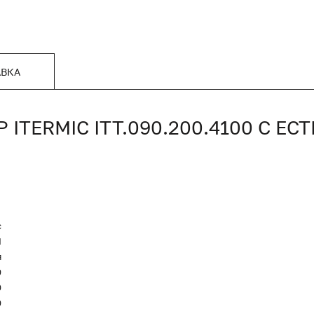
АВКА
TERMIC ITT.090.200.4100 С Е
c
Я
я
0
0
0