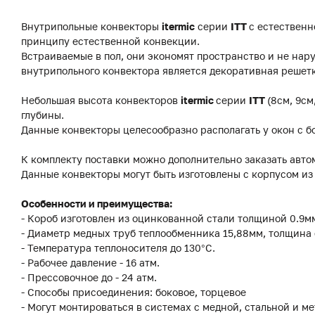
Внутрипольные конвекторы
itermic
серии
ITT
с естественн
принципу естественной конвекции.
Встраиваемые в пол, они экономят пространство и не на
внутрипольного конвектора является декоративная решетк
Небольшая высота конвекторов
itermic
серии
ITT
(8см, 9см
глубины.
Данные конвекторы целесообразно располагать у окон с б
К комплекту поставки можно дополнительно заказать авто
Данные конвекторы могут быть изготовлены с корпусом и
Особенности и преимущества:
- Короб изготовлен из оцинкованной стали толщиной 0.9
- Диаметр медных труб теплообменника 15,88мм, толщина 
- Температура теплоносителя до 130°C.
- Рабочее давление - 16 атм.
- Прессовочное до - 24 атм.
- Способы присоединения: боковое, торцевое
- Могут монтироваться в системах с медной, стальной и м