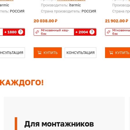
termic
Производитель:
itermic
Производ
итель:
РОССИЯ
Страна производитель:
РОССИЯ
Страна пр
20 038.00 ₽
21 902.00 ₽
Мгновенный кеш-
Мгновенны
+ 1880
+ 2004
?
?
бэк
бэк
НСУЛЬТАЦИЯ
КУПИТЬ
КОНСУЛЬТАЦИЯ
КУПИТЬ
 КАЖДОГО!
Для монтажников