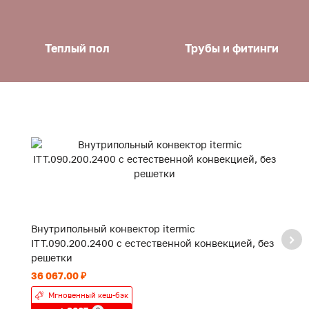
Теплый пол
Трубы и фитинги
Внутрипольный конвектор itermic
В
ITT.090.200.2400 с естественной конвекцией, без
IT
решетки
р
36 067.00 ₽
18
Мгновенный кеш-бэк