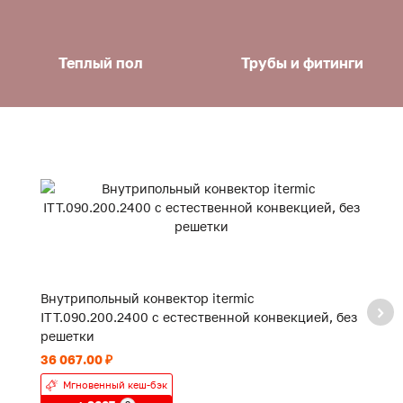
Теплый пол
Трубы и фитинги
Внутрипольный конвектор itermic
В
ITT.090.200.2400 с естественной конвекцией, без
IT
решетки
р
36 067.00 ₽
18
Мгновенный кеш-бэк