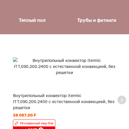
Теплый пол
Трубы и фитинги
Внутрипольный конвектор itermic
В
ITT.090.200.2400 с естественной конвекцией, без
IT
решетки
р
36 067.00 ₽
18
Мгновенный кеш-бэк