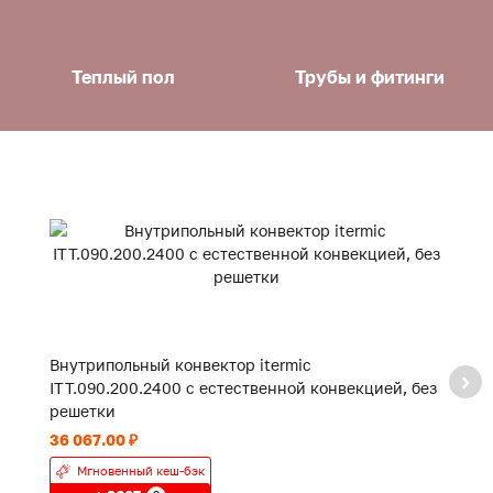
Теплый пол
Трубы и фитинги
Внутрипольный конвектор itermic
В
ITT.090.200.2400 с естественной конвекцией, без
IT
решетки
р
36 067.00 ₽
18
Мгновенный кеш-бэк