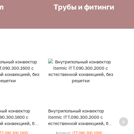
л
Трубы и фитинги
ный конвектор
Внутрипольный конвектор
Внут
090.300.1600 с
itermic ITT.090.300.2000 с
iterm
й конвекцией, без
естественной конвекцией, без
естес
решетки
реше
ITT.090.300.1600
Артикул:
ITT.090.300.2000
Ар