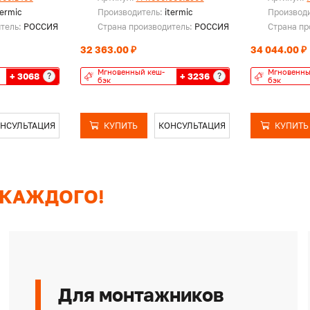
termic
Производитель:
itermic
Производ
итель:
РОССИЯ
Страна производитель:
РОССИЯ
Страна пр
32 363.00 ₽
34 044.00 ₽
Мгновенный кеш-
Мгновенны
+ 3068
+ 3236
?
?
бэк
бэк
НСУЛЬТАЦИЯ
КУПИТЬ
КОНСУЛЬТАЦИЯ
КУПИТЬ
 КАЖДОГО!
Для монтажников