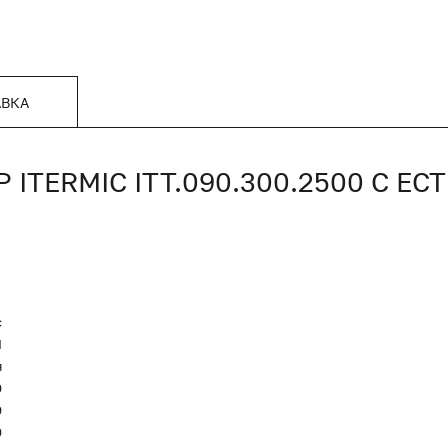
АВКА
TERMIC ITT.090.300.2500 С Е
c
Я
я
0
0
0