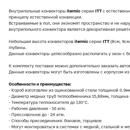
Внутрипольные конвекторы
itermic
серии
ITT
с естественн
принципу естественной конвекции.
Встраиваемые в пол, они экономят пространство и не на
внутрипольного конвектора является декоративная решетк
Небольшая высота конвекторов
itermic
серии
ITT
(8см, 9см
глубины.
Данные конвекторы целесообразно располагать у окон с б
К комплекту поставки можно дополнительно заказать авто
Данные конвекторы могут быть изготовлены с корпусом и
Особенности и преимущества:
- Короб изготовлен из оцинкованной стали толщиной 0.9
- Диаметр медных труб теплообменника 15,88мм, толщина 
- Температура теплоносителя до 130°C.
- Рабочее давление - 16 атм.
- Прессовочное до - 24 атм.
- Способы присоединения: боковое, торцевое
- Могут монтироваться в системах с медной, стальной и м