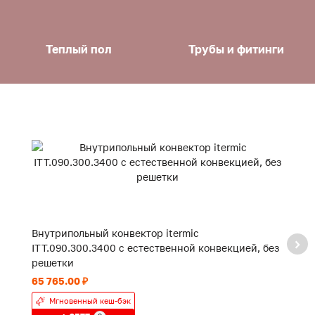
Теплый пол
Трубы и фитинги
Внутрипольный конвектор itermic
В
ITT.090.300.3400 с естественной конвекцией, без
IT
решетки
р
65 765.00 ₽
30
Мгновенный кеш-бэк