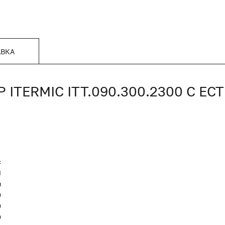
АВКА
TERMIC ITT.090.300.2300 С Е
c
Я
я
0
0
0