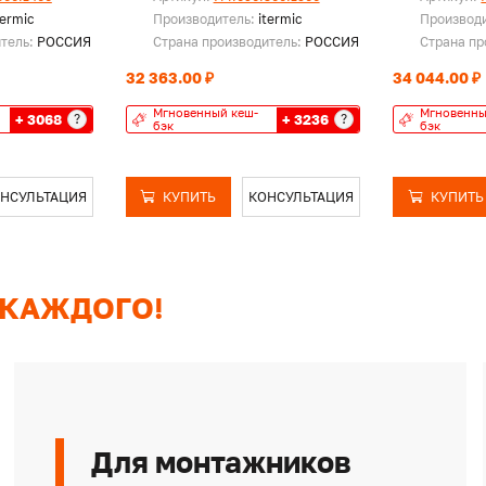
termic
Производитель:
itermic
Производ
итель:
РОССИЯ
Страна производитель:
РОССИЯ
Страна пр
32 363.00 ₽
34 044.00 ₽
Мгновенный кеш-
Мгновенны
+ 3068
+ 3236
?
?
бэк
бэк
НСУЛЬТАЦИЯ
КУПИТЬ
КОНСУЛЬТАЦИЯ
КУПИТЬ
 КАЖДОГО!
Для монтажников