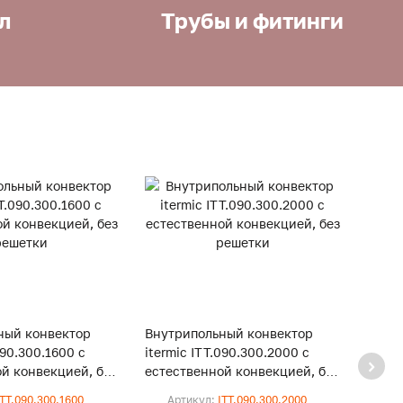
л
Трубы и фитинги
ный конвектор
Внутрипольный конвектор
Внут
090.300.1600 с
itermic ITT.090.300.2000 с
iterm
й конвекцией, без
естественной конвекцией, без
естес
решетки
реше
ITT.090.300.1600
Артикул:
ITT.090.300.2000
Ар