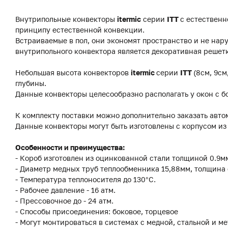
Внутрипольные конвекторы
itermic
серии
ITT
с естественн
принципу естественной конвекции.
Встраиваемые в пол, они экономят пространство и не на
внутрипольного конвектора является декоративная решетк
Небольшая высота конвекторов
itermic
серии
ITT
(8см, 9см
глубины.
Данные конвекторы целесообразно располагать у окон с б
К комплекту поставки можно дополнительно заказать авто
Данные конвекторы могут быть изготовлены с корпусом и
Особенности и преимущества:
- Короб изготовлен из оцинкованной стали толщиной 0.9
- Диаметр медных труб теплообменника 15,88мм, толщина 
- Температура теплоносителя до 130°C.
- Рабочее давление - 16 атм.
- Прессовочное до - 24 атм.
- Способы присоединения: боковое, торцевое
- Могут монтироваться в системах с медной, стальной и м