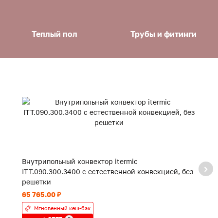
Теплый пол
Трубы и фитинги
Внутрипольный конвектор itermic
В
ITT.090.300.3400 с естественной конвекцией, без
IT
решетки
р
65 765.00 ₽
30
Мгновенный кеш-бэк