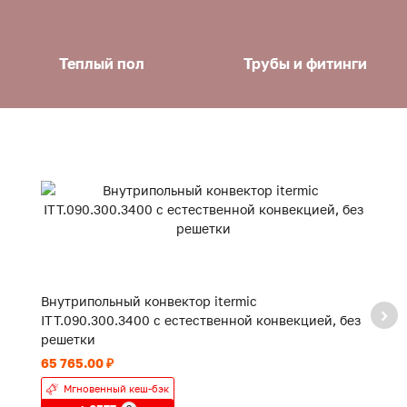
Теплый пол
Трубы и фитинги
Внутрипольный конвектор itermic
В
ITT.090.300.3400 с естественной конвекцией, без
IT
решетки
р
65 765.00 ₽
30
Мгновенный кеш-бэк