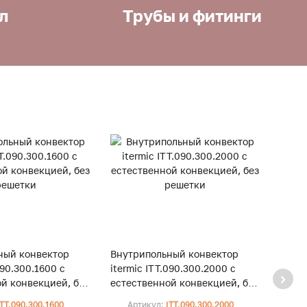
л
Трубы и фитинги
ный конвектор
Внутрипольный конвектор
Внут
090.300.1600 с
itermic ITT.090.300.2000 с
iterm
й конвекцией, без
естественной конвекцией, без
естес
решетки
реше
ITT.090.300.1600
Артикул:
ITT.090.300.2000
Ар