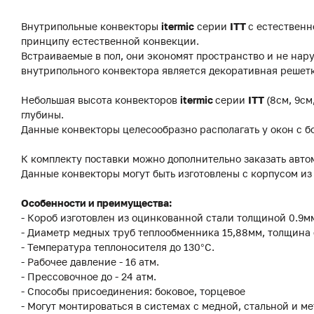
Внутрипольные конвекторы
itermic
серии
ITT
с естественн
принципу естественной конвекции.
Встраиваемые в пол, они экономят пространство и не на
внутрипольного конвектора является декоративная решетк
Небольшая высота конвекторов
itermic
серии
ITT
(8см, 9см
глубины.
Данные конвекторы целесообразно располагать у окон с б
К комплекту поставки можно дополнительно заказать авто
Данные конвекторы могут быть изготовлены с корпусом и
Особенности и преимущества:
- Короб изготовлен из оцинкованной стали толщиной 0.9
- Диаметр медных труб теплообменника 15,88мм, толщина 
- Температура теплоносителя до 130°C.
- Рабочее давление - 16 атм.
- Прессовочное до - 24 атм.
- Способы присоединения: боковое, торцевое
- Могут монтироваться в системах с медной, стальной и м