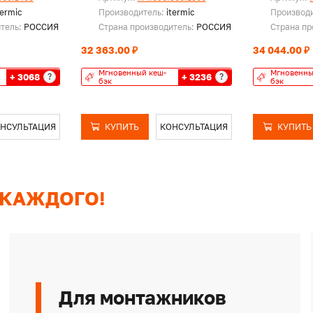
termic
Производитель:
itermic
Производ
итель:
РОССИЯ
Страна производитель:
РОССИЯ
Страна пр
32 363.00 ₽
34 044.00 ₽
Мгновенный кеш-
Мгновенны
+ 3068
+ 3236
?
?
бэк
бэк
НСУЛЬТАЦИЯ
КУПИТЬ
КОНСУЛЬТАЦИЯ
КУПИТЬ
 КАЖДОГО!
Для монтажников