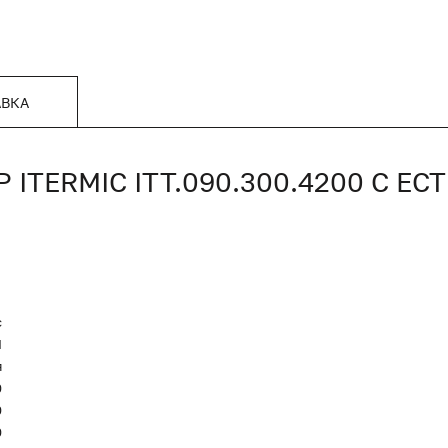
АВКА
TERMIC ITT.090.300.4200 С Е
c
Я
я
0
0
0