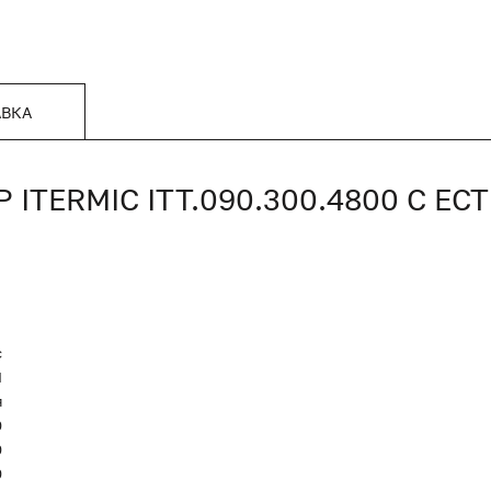
АВКА
TERMIC ITT.090.300.4800 С Е
c
Я
я
0
0
0