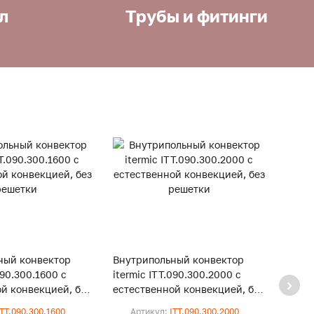
л
Трубы и фитинги
ный конвектор
Внутрипольный конвектор
Внут
090.300.1600 с
itermic ITT.090.300.2000 с
iterm
й конвекцией, без
естественной конвекцией, без
естес
решетки
реше
ITT.090.300.1600
Артикул:
ITT.090.300.2000
Ар