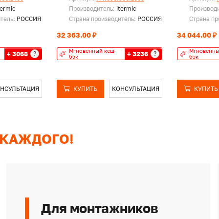
termic
Производитель:
itermic
Производ
итель:
РОССИЯ
Страна производитель:
РОССИЯ
Страна пр
32 363.00 ₽
34 044.00 ₽
Мгновенный кеш-
Мгновенны
+ 3068
+ 3236
?
?
бэк
бэк
НСУЛЬТАЦИЯ
КУПИТЬ
КОНСУЛЬТАЦИЯ
КУПИТЬ
 КАЖДОГО!
Для монтажников