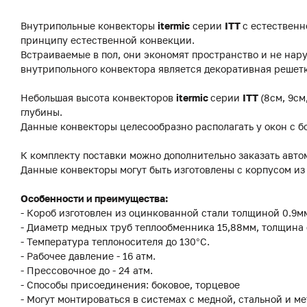
Внутрипольные конвекторы
itermic
серии
ITT
с естественн
принципу естественной конвекции.
Встраиваемые в пол, они экономят пространство и не на
внутрипольного конвектора является декоративная решетк
Небольшая высота конвекторов
itermic
серии
ITT
(8см, 9см
глубины.
Данные конвекторы целесообразно располагать у окон с б
К комплекту поставки можно дополнительно заказать авто
Данные конвекторы могут быть изготовлены с корпусом и
Особенности и преимущества:
- Короб изготовлен из оцинкованной стали толщиной 0.9
- Диаметр медных труб теплообменника 15,88мм, толщина 
- Температура теплоносителя до 130°C.
- Рабочее давление - 16 атм.
- Прессовочное до - 24 атм.
- Способы присоединения: боковое, торцевое
- Могут монтироваться в системах с медной, стальной и м