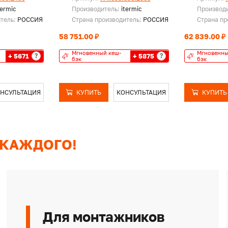
termic
Производитель:
itermic
Производ
итель:
РОССИЯ
Страна производитель:
РОССИЯ
Страна пр
58 751.00 ₽
62 839.00 ₽
Мгновенный кеш-
Мгновенны
+ 5671
+ 5875
?
?
бэк
бэк
НСУЛЬТАЦИЯ
КУПИТЬ
КОНСУЛЬТАЦИЯ
КУПИТЬ
 КАЖДОГО!
Для монтажников