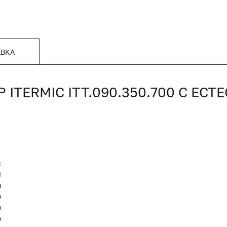
АВКА
TERMIC ITT.090.350.700 С ЕС
c
Я
я
0
0
0