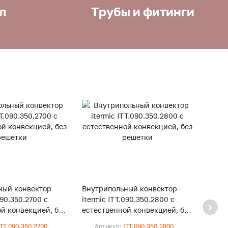
л
Трубы и фитинги
ный конвектор
Внутрипольный конвектор
Внут
090.350.2700 с
itermic ITT.090.350.2800 с
iterm
й конвекцией, без
естественной конвекцией, без
естес
решетки
реше
ITT.090.350.2700
Артикул:
ITT.090.350.2800
Ар