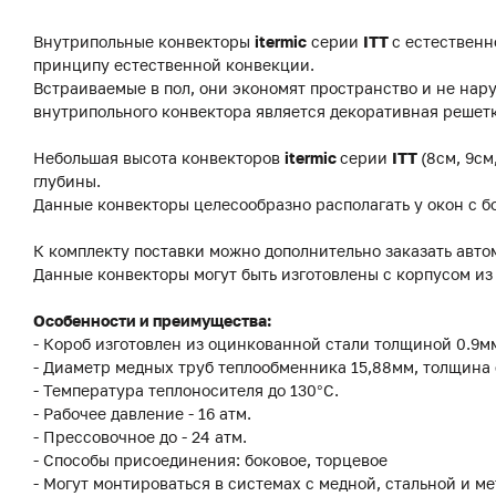
Внутрипольные конвекторы
itermic
серии
ITT
с естественн
принципу естественной конвекции.
Встраиваемые в пол, они экономят пространство и не на
внутрипольного конвектора является декоративная решетк
Небольшая высота конвекторов
itermic
серии
ITT
(8см, 9см
глубины.
Данные конвекторы целесообразно располагать у окон с б
К комплекту поставки можно дополнительно заказать авто
Данные конвекторы могут быть изготовлены с корпусом и
Особенности и преимущества:
- Короб изготовлен из оцинкованной стали толщиной 0.9
- Диаметр медных труб теплообменника 15,88мм, толщина 
- Температура теплоносителя до 130°C.
- Рабочее давление - 16 атм.
- Прессовочное до - 24 атм.
- Способы присоединения: боковое, торцевое
- Могут монтироваться в системах с медной, стальной и м