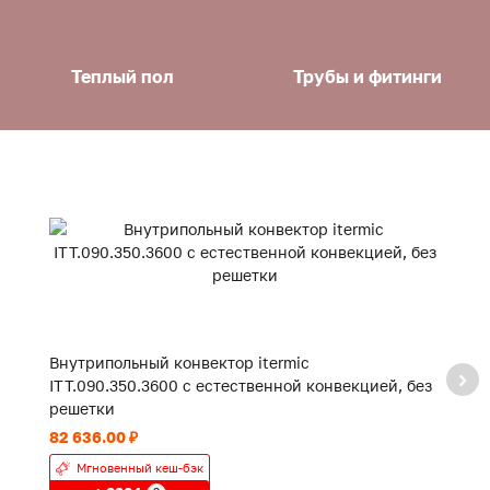
Теплый пол
Трубы и фитинги
Внутрипольный конвектор itermic
В
ITT.090.350.3600 с естественной конвекцией, без
IT
решетки
р
82 636.00 ₽
56
Мгновенный кеш-бэк