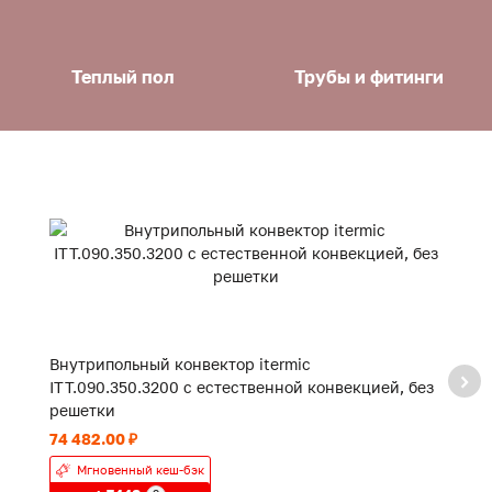
Теплый пол
Трубы и фитинги
Внутрипольный конвектор itermic
В
ITT.090.350.3200 с естественной конвекцией, без
IT
решетки
р
74 482.00 ₽
49
Мгновенный кеш-бэк