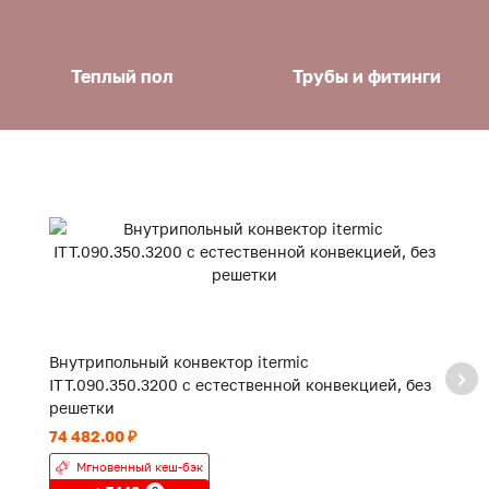
Теплый пол
Трубы и фитинги
Внутрипольный конвектор itermic
В
ITT.090.350.3200 с естественной конвекцией, без
IT
решетки
р
74 482.00 ₽
49
Мгновенный кеш-бэк