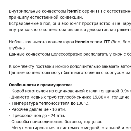
Внутрипольные конвекторы
itermic
серии
ITT
с естественн
принципу естественной конвекции.
Встраиваемые в пол, они экономят пространство и не на
внутрипольного конвектора является декоративная решетк
Небольшая высота конвекторов
itermic
серии
ITT
(8см, 9см
глубины.
Данные конвекторы целесообразно располагать у окон с б
К комплекту поставки можно дополнительно заказать авто
Данные конвекторы могут быть изготовлены с корпусом и
Особенности и преимущества:
- Короб изготовлен из оцинкованной стали толщиной 0.9
- Диаметр медных труб теплообменника 15,88мм, толщина 
- Температура теплоносителя до 130°C.
- Рабочее давление - 16 атм.
- Прессовочное до - 24 атм.
- Способы присоединения: боковое, торцевое
- Могут монтироваться в системах с медной, стальной и м