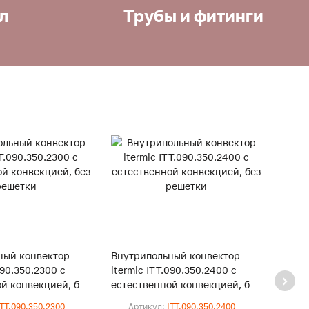
л
Трубы и фитинги
ный конвектор
Внутрипольный конвектор
Внут
090.350.2300 с
itermic ITT.090.350.2400 с
iterm
й конвекцией, без
естественной конвекцией, без
естес
решетки
реше
ITT.090.350.2300
Артикул:
ITT.090.350.2400
Ар