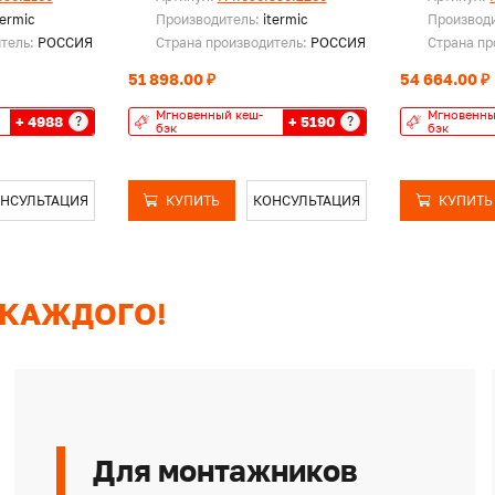
termic
Производитель:
itermic
Производ
итель:
РОССИЯ
Страна производитель:
РОССИЯ
Страна пр
51 898.00 ₽
54 664.00 ₽
Мгновенный кеш-
Мгновенны
+ 4988
+ 5190
?
?
бэк
бэк
НСУЛЬТАЦИЯ
КУПИТЬ
КОНСУЛЬТАЦИЯ
КУПИТЬ
 КАЖДОГО!
Для монтажников