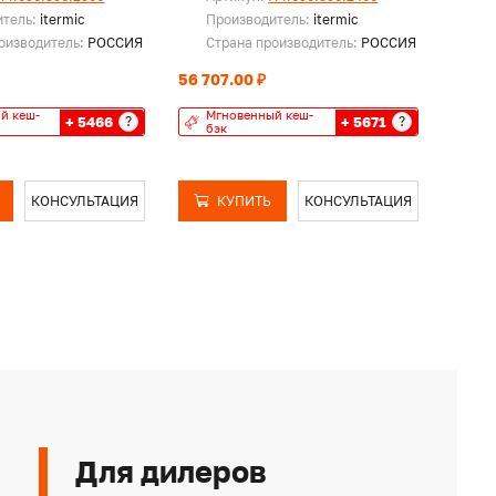
итель:
itermic
Производитель:
itermic
Пр
оизводитель:
РОССИЯ
Страна производитель:
РОССИЯ
Ст
56 707.00 ₽
58 75
й кеш-
Мгновенный кеш-
Мг
+ 5466
+ 5671
?
?
бэк
бэ
КОНСУЛЬТАЦИЯ
КУПИТЬ
КОНСУЛЬТАЦИЯ
Для дилеров