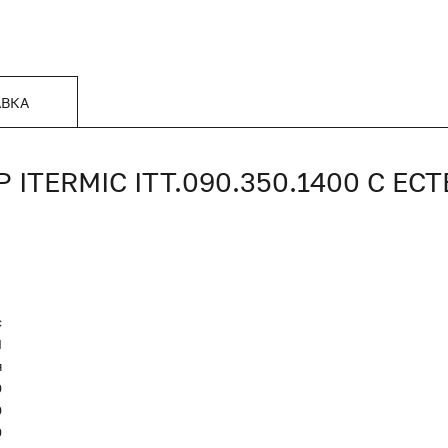
АВКА
TERMIC ITT.090.350.1400 С Е
c
Я
я
0
0
0