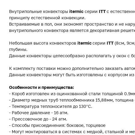
Внутрипольные конвекторы
itermic
серии
ITT
с естественн
принципу естественной конвекции.
Встраиваемые в пол, они экономят пространство и не на
внутрипольного конвектора является декоративная решетк
Небольшая высота конвекторов
itermic
серии
ITT
(8см, 9см
глубины.
Данные конвекторы целесообразно располагать у окон с б
К комплекту поставки можно дополнительно заказать авто
Данные конвекторы могут быть изготовлены с корпусом и
Особенности и преимущества:
- Короб изготовлен из оцинкованной стали толщиной 0.9
- Диаметр медных труб теплообменника 15,88мм, толщина 
- Температура теплоносителя до 130°C.
- Рабочее давление - 16 атм.
- Прессовочное до - 24 атм.
- Способы присоединения: боковое, торцевое
- Могут монтироваться в системах с медной, стальной и м