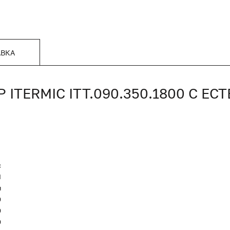
АВКА
TERMIC ITT.090.350.1800 С Е
c
Я
я
0
0
0