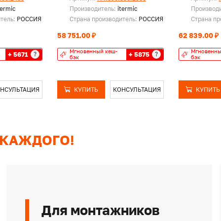
termic
Производитель:
itermic
Производ
итель:
РОССИЯ
Страна производитель:
РОССИЯ
Страна пр
58 751.00 ₽
62 839.00 ₽
Мгновенный кеш-
Мгновенны
+ 5671
+ 5875
?
?
бэк
бэк
НСУЛЬТАЦИЯ
КУПИТЬ
КОНСУЛЬТАЦИЯ
КУПИТЬ
 КАЖДОГО!
Для монтажников