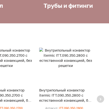
л
Трубы и фитинги
ный конвектор
Внутрипольный конвектор
Внут
090.350.2700 с
itermic ITT.090.350.2800 с
iterm
й конвекцией, без
естественной конвекцией, без
естес
решетки
реше
ITT.090.350.2700
Артикул:
ITT.090.350.2800
Ар