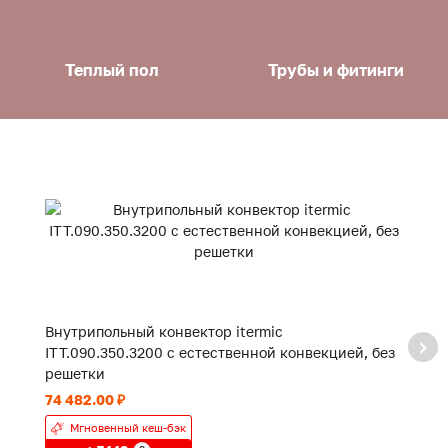
Теплый пол
Трубы и фитинги
Внутрипольный конвектор itermic
В
ITT.090.350.3200 с естественной конвекцией, без
IT
решетки
р
74 482.00 ₽
49
Мгновенный кеш-бэк