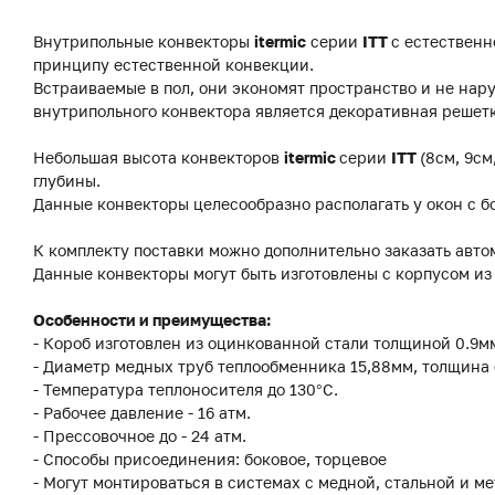
Внутрипольные конвекторы
itermic
серии
ITT
с естественн
принципу естественной конвекции.
Встраиваемые в пол, они экономят пространство и не на
внутрипольного конвектора является декоративная решетк
Небольшая высота конвекторов
itermic
серии
ITT
(8см, 9см
глубины.
Данные конвекторы целесообразно располагать у окон с б
К комплекту поставки можно дополнительно заказать авто
Данные конвекторы могут быть изготовлены с корпусом и
Особенности и преимущества:
- Короб изготовлен из оцинкованной стали толщиной 0.9
- Диаметр медных труб теплообменника 15,88мм, толщина 
- Температура теплоносителя до 130°C.
- Рабочее давление - 16 атм.
- Прессовочное до - 24 атм.
- Способы присоединения: боковое, торцевое
- Могут монтироваться в системах с медной, стальной и м