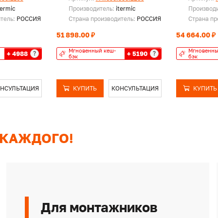
termic
Производитель:
itermic
Производ
итель:
РОССИЯ
Страна производитель:
РОССИЯ
Страна пр
51 898.00 ₽
54 664.00 ₽
Мгновенный кеш-
Мгновенны
+ 4988
+ 5190
?
?
бэк
бэк
НСУЛЬТАЦИЯ
КУПИТЬ
КОНСУЛЬТАЦИЯ
КУПИТЬ
 КАЖДОГО!
Для монтажников