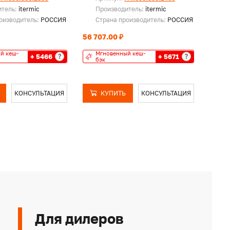
итель:
itermic
Производитель:
itermic
Пр
оизводитель:
РОССИЯ
Страна производитель:
РОССИЯ
Ст
56 707.00 ₽
58 75
й кеш-
Мгновенный кеш-
Мг
+ 5466
+ 5671
?
?
бэк
бэ
КОНСУЛЬТАЦИЯ
КУПИТЬ
КОНСУЛЬТАЦИЯ
Для дилеров