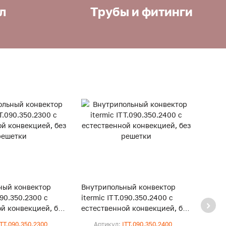
л
Трубы и фитинги
ный конвектор
Внутрипольный конвектор
Внут
090.350.2300 с
itermic ITT.090.350.2400 с
iterm
й конвекцией, без
естественной конвекцией, без
естес
решетки
реше
ITT.090.350.2300
Артикул:
ITT.090.350.2400
Ар