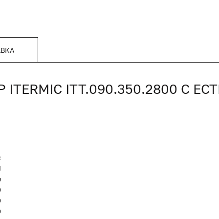
АВКА
TERMIC ITT.090.350.2800 С Е
c
Я
я
0
0
0