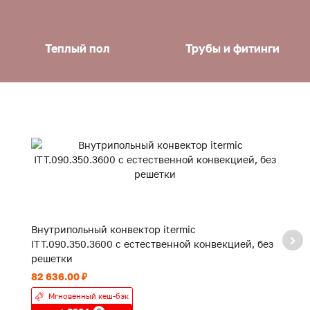
Теплый пол
Трубы и фитинги
Внутрипольный конвектор itermic
В
ITT.090.350.3600 с естественной конвекцией, без
IT
решетки
р
82 636.00 ₽
56
Мгновенный кеш-бэк