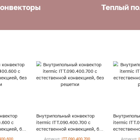
онвекторы
Теплый по
нвектор
Внутрипольный конвектор
Внутриполь
0.600 с
itermic ITT.090.400.700 с
itermic ITT.
екцией, без
естественной конвекцией, без
естественно
решетки
решетки
400.600
Артикул:
ITT.090.400.700
Артикул: