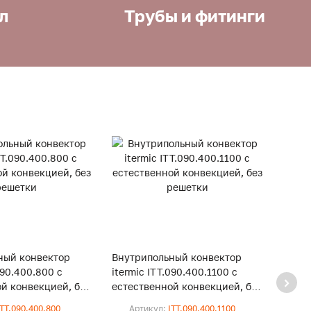
л
Трубы и фитинги
ный конвектор
Внутрипольный конвектор
Внут
090.400.800 с
itermic ITT.090.400.1100 с
iterm
й конвекцией, без
естественной конвекцией, без
естес
решетки
реше
ITT.090.400.800
Артикул:
ITT.090.400.1100
Ар