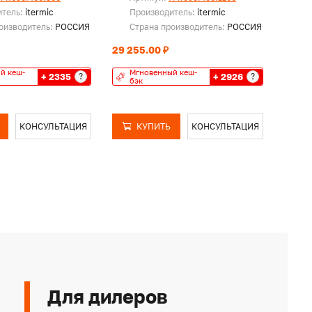
итель:
itermic
Производитель:
itermic
Пр
оизводитель:
РОССИЯ
Страна производитель:
РОССИЯ
Ст
29 255.00 ₽
34 26
й кеш-
Мгновенный кеш-
Мг
+ 2335
+ 2926
?
?
бэк
бэ
КОНСУЛЬТАЦИЯ
КУПИТЬ
КОНСУЛЬТАЦИЯ
Для дилеров