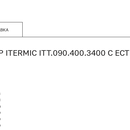
АВКА
TERMIC ITT.090.400.3400 С Е
c
Я
я
0
0
0