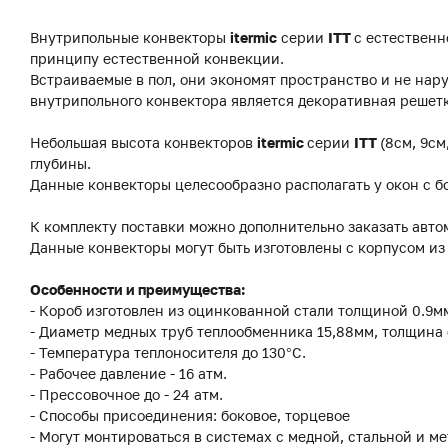
Внутрипольные конвекторы
itermic
серии
ITT
с естественн
принципу естественной конвекции.
Встраиваемые в пол, они экономят пространство и не на
внутрипольного конвектора является декоративная решетк
Небольшая высота конвекторов
itermic
серии
ITT
(8см, 9см
глубины.
Данные конвекторы целесообразно располагать у окон с б
К комплекту поставки можно дополнительно заказать авто
Данные конвекторы могут быть изготовлены с корпусом и
Особенности и преимущества:
- Короб изготовлен из оцинкованной стали толщиной 0.9
- Диаметр медных труб теплообменника 15,88мм, толщина 
- Температура теплоносителя до 130°C.
- Рабочее давление - 16 атм.
- Прессовочное до - 24 атм.
- Способы присоединения: боковое, торцевое
- Могут монтироваться в системах с медной, стальной и м