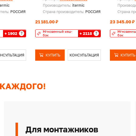
termic
Производитель:
itermic
Производ
итель:
РОССИЯ
Страна производитель:
РОССИЯ
Страна пр
21 181.00 ₽
23 345.00 ₽
Мгновенный кеш-
Мгновенны
+ 1902
+ 2118
?
?
бэк
бэк
НСУЛЬТАЦИЯ
КУПИТЬ
КОНСУЛЬТАЦИЯ
КУПИТЬ
 КАЖДОГО!
Для монтажников