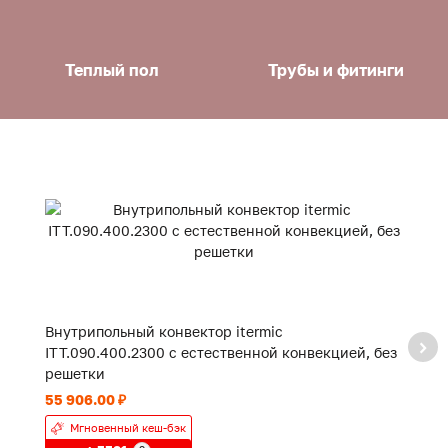
Теплый пол
Трубы и фитинги
Внутрипольный конвектор itermic
В
ITT.090.400.2300 с естественной конвекцией, без
с
решетки
55 906.00 ₽
19
Мгновенный кеш-бэк