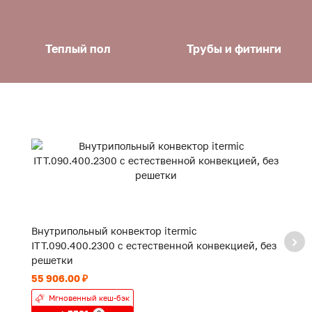
Теплый пол
Трубы и фитинги
Внутрипольный конвектор itermic
В
ITT.090.400.2300 с естественной конвекцией, без
с
решетки
55 906.00 ₽
19
Мгновенный кеш-бэк