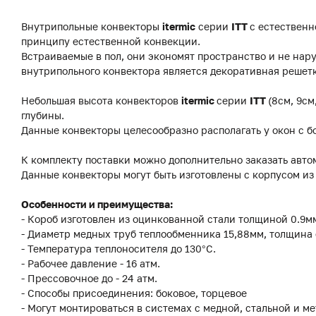
Внутрипольные конвекторы
itermic
серии
ITT
с естественн
принципу естественной конвекции.
Встраиваемые в пол, они экономят пространство и не на
внутрипольного конвектора является декоративная решетк
Небольшая высота конвекторов
itermic
серии
ITT
(8см, 9см
глубины.
Данные конвекторы целесообразно располагать у окон с б
К комплекту поставки можно дополнительно заказать авто
Данные конвекторы могут быть изготовлены с корпусом и
Особенности и преимущества:
- Короб изготовлен из оцинкованной стали толщиной 0.9
- Диаметр медных труб теплообменника 15,88мм, толщина 
- Температура теплоносителя до 130°C.
- Рабочее давление - 16 атм.
- Прессовочное до - 24 атм.
- Способы присоединения: боковое, торцевое
- Могут монтироваться в системах с медной, стальной и м