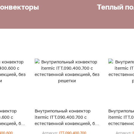
онвекторы
Теплый по
нвектор
Внутрипольный конвектор
Внутриполь
0.600 с
itermic ITT.090.400.700 с
itermic ITT.
екцией, без
естественной конвекцией, без
естественно
решетки
решетки
400.600
Артикул:
ITT.090.400.700
Артикул: