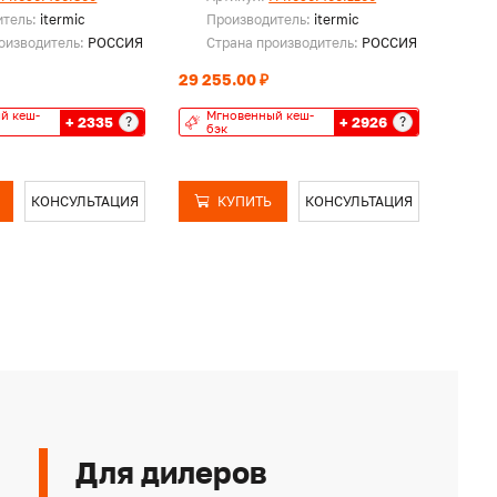
итель:
itermic
Производитель:
itermic
Пр
оизводитель:
РОССИЯ
Страна производитель:
РОССИЯ
Ст
29 255.00 ₽
34 26
й кеш-
Мгновенный кеш-
Мг
+ 2335
+ 2926
?
?
бэк
бэ
КОНСУЛЬТАЦИЯ
КУПИТЬ
КОНСУЛЬТАЦИЯ
Для дилеров