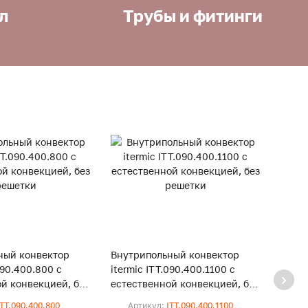
л
Трубы и фитинги
ный конвектор
Внутрипольный конвектор
Внут
090.400.800 с
itermic ITT.090.400.1100 с
iterm
й конвекцией, без
естественной конвекцией, без
естес
решетки
реше
ITT.090.400.800
Артикул:
ITT.090.400.1100
Ар