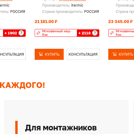
termic
Производитель:
itermic
Производ
итель:
РОССИЯ
Страна производитель:
РОССИЯ
Страна пр
21 181.00 ₽
23 345.00 ₽
Мгновенный кеш-
Мгновенны
+ 1902
+ 2118
?
?
бэк
бэк
НСУЛЬТАЦИЯ
КУПИТЬ
КОНСУЛЬТАЦИЯ
КУПИТЬ
 КАЖДОГО!
Для монтажников