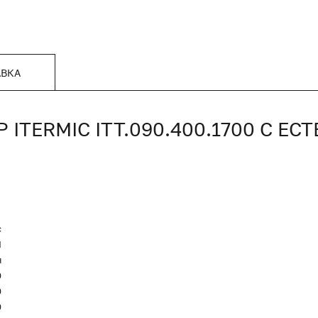
АВКА
TERMIC ITT.090.400.1700 С Е
c
Я
я
0
0
0