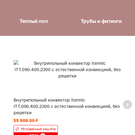
Теплый пол
Трубы и фитинги
Внутрипольный конвектор itermic
В
ITT.090.400.2300 с естественной конвекцией, без
с
решетки
55 906.00 ₽
19
Мгновенный кеш-бэк