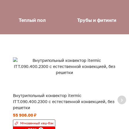
Теплый пол
Трубы и фитинги
Внутрипольный конвектор itermic
В
ITT.090.400.2300 с естественной конвекцией, без
с
решетки
55 906.00 ₽
19
Мгновенный кеш-бэк