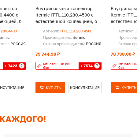
нвектор
Внутрипольный конвектор
Внутриполь
80.4400 с
itermic ITTL.110.280.4500 с
itermic ITTL
екцией, без
естественной конвекцией, без
естественно
решетки
решетки
.280.4400
Артикул:
ITTL.110.280.4500
Артикул:
termic
Производитель:
itermic
Производ
итель:
РОССИЯ
Страна производитель:
РОССИЯ
Страна пр
75 744.90 ₽
78 738.00 ₽
Мгновенный кеш-
Мгновенны
+ 7423
+ 7574
?
?
бэк
бэк
НСУЛЬТАЦИЯ
КУПИТЬ
КОНСУЛЬТАЦИЯ
КУПИТЬ
 КАЖДОГО!