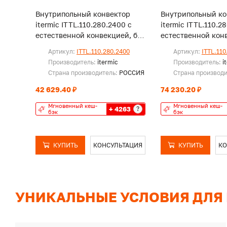
Внутрипольный конвектор
Внутрипольный ко
itermic ITTL.110.280.2400 с
itermic ITTL.110.2
естественной конвекцией, без
естественной конв
решетки
решетки
Артикул:
ITTL.110.280.2400
Артикул:
ITTL.110
Производитель:
itermic
Производитель:
i
Страна производитель:
РОССИЯ
Страна производ
42 629.40 ₽
74 230.20 ₽
Мгновенный кеш-
Мгновенный кеш-
+ 4263
?
бэк
бэк
КУПИТЬ
КОНСУЛЬТАЦИЯ
КУПИТЬ
КО
УНИКАЛЬНЫЕ УСЛОВИЯ ДЛЯ