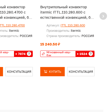
ный конвектор
Внутрипольный конвектор
Внут
.110.280.4700 с
itermic ITTL.110.280.600 с
iterm
й конвекцией, без
естественной конвекцией, без
естес
решетки
реше
ITTL.110.280.4700
Артикул:
ITTL.110.280.600
Ар
итель:
itermic
Производитель:
itermic
Пр
оизводитель:
РОССИЯ
Страна производитель:
РОССИЯ
Ст
15 240.50 ₽
25 99
й кеш-
Мгновенный кеш-
Мг
+ 7874
+ 1524
?
?
бэк
бэ
КОНСУЛЬТАЦИЯ
КУПИТЬ
КОНСУЛЬТАЦИЯ