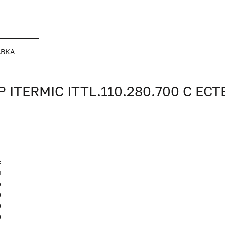
АВКА
TERMIC ITTL.110.280.700 С Е
c
Я
я
0
0
0