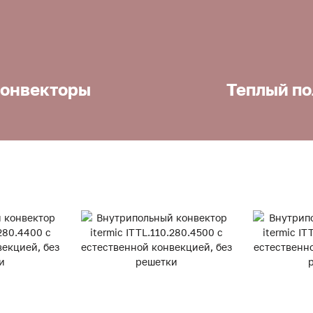
онвекторы
Теплый по