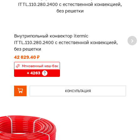
Внутрипольный конвектор itermic
В
ITTL.110.280.2400 с естественной конвекцией,
I
без решетки
б
42 629.40 ₽
74
Мгновенный кеш-бэк
+ 4263
?
КОНСУЛЬТАЦИЯ