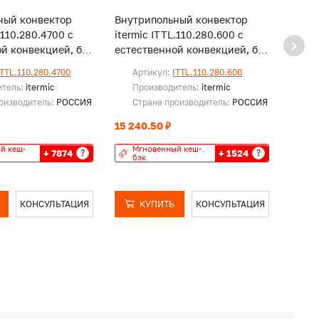
ный конвектор
Внутрипольный конвектор
Внут
.110.280.4700 с
itermic ITTL.110.280.600 с
iterm
й конвекцией, без
естественной конвекцией, без
естес
решетки
реше
ITTL.110.280.4700
Артикул:
ITTL.110.280.600
Ар
итель:
itermic
Производитель:
itermic
Пр
оизводитель:
РОССИЯ
Страна производитель:
РОССИЯ
Ст
15 240.50 ₽
25 99
й кеш-
Мгновенный кеш-
Мг
+ 7874
+ 1524
?
?
бэк
бэ
КОНСУЛЬТАЦИЯ
КУПИТЬ
КОНСУЛЬТАЦИЯ