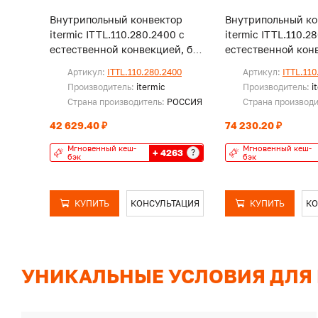
Внутрипольный конвектор
Внутрипольный ко
itermic ITTL.110.280.2400 с
itermic ITTL.110.2
естественной конвекцией, без
естественной конв
решетки
решетки
Артикул:
ITTL.110.280.2400
Артикул:
ITTL.110
Производитель:
itermic
Производитель:
i
Страна производитель:
РОССИЯ
Страна производ
42 629.40 ₽
74 230.20 ₽
Мгновенный кеш-
Мгновенный кеш-
+ 4263
?
бэк
бэк
КУПИТЬ
КОНСУЛЬТАЦИЯ
КУПИТЬ
КО
УНИКАЛЬНЫЕ УСЛОВИЯ ДЛЯ