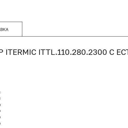
АВКА
TERMIC ITTL.110.280.2300 С 
c
Я
я
0
0
0