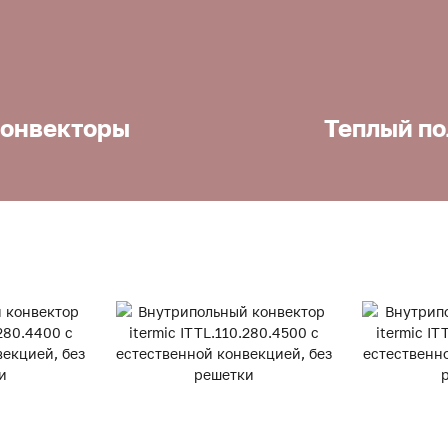
онвекторы
Теплый по