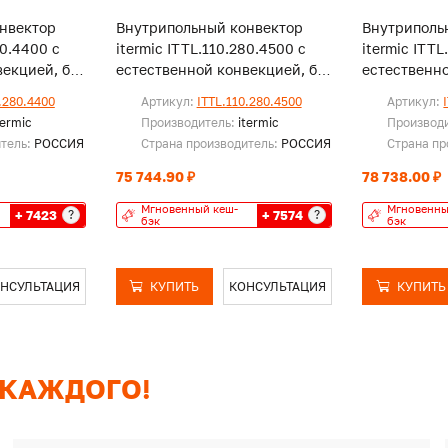
нвектор
Внутрипольный конвектор
Внутриполь
80.4400 с
itermic ITTL.110.280.4500 с
itermic ITTL
екцией, без
естественной конвекцией, без
естественно
решетки
решетки
.280.4400
Артикул:
ITTL.110.280.4500
Артикул:
termic
Производитель:
itermic
Производ
итель:
РОССИЯ
Страна производитель:
РОССИЯ
Страна пр
75 744.90 ₽
78 738.00 ₽
Мгновенный кеш-
Мгновенны
+ 7423
+ 7574
?
?
бэк
бэк
НСУЛЬТАЦИЯ
КУПИТЬ
КОНСУЛЬТАЦИЯ
КУПИТЬ
 КАЖДОГО!