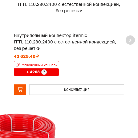
Внутрипольный конвектор itermic
В
ITTL.110.280.2400 с естественной конвекцией,
I
без решетки
б
42 629.40 ₽
74
Мгновенный кеш-бэк
+ 4263
?
КОНСУЛЬТАЦИЯ