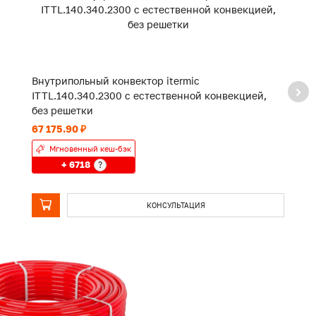
Внутрипольный конвектор itermic
В
ITTL.140.340.2300 с естественной конвекцией,
I
без решетки
б
67 175.90 ₽
10
Мгновенный кеш-бэк
+ 6718
?
КОНСУЛЬТАЦИЯ